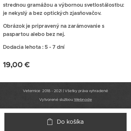
strednou gramážou a výbornou svetlostálosťou:
je nekyslý a bez optických zjasňovačov.
Obrázok je pripravený na zarámovanie s
paspartou alebo bez nej.
Dodacia lehota : 5 - 7 dní
19,00
€
Veternice 2018 - 2021 | Všetky práva vyhradené
Vytvorené službou
Webnode
Do košíka